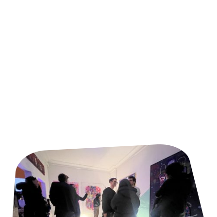
Was wir bieten
Die räumlichen Gegebenheiten unseres Hauses mit fast 200 m²
ermöglichen es uns, die verschiedenen Räume je nach Veranstaltung
anzupassen. Von Geburtstagsfeiern für 10 bis 100 Personen über
Workshops für 10 bis 30 Personen bis hin zu Musikveröffentlichungen
und Live-Performances mit bis zu 70 Personen sowie privaten
Veranstaltungen wie Kartenlegen, Poesie, Live-Malerei, Meditation und
audiovisuellen Erlebnissen, um nur einige zu nennen.