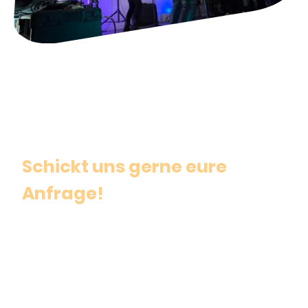
Live Music
Schickt uns gerne eure
Anfrage!
Wenn ihr ein Event, einen Geburtstag, einen Workshop, eine
Konferenz, eine Musik-Release, Yoga oder irgendeine andere
Aktivität plant, meldet euch gerne mit eurer Anfrage bei uns, um ein
Angebot zu bekommen.
Wir sprechen Englisch, Deutsch, Spanisch und Portugiesisch.